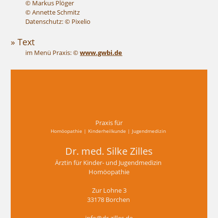
© Markus Plöger
© Annette Schmitz
Datenschutz:
© Pixelio
» Text
im Menü Praxis: ©
www.gwbi.de
Praxis für
Homöopathie | Kinderheilkunde | Jugendmedizin
Dr. med. Silke Zilles
Ärztin für Kinder- und Jugendmedizin
Homöopathie
Zur Lohne 3
33178 Borchen
info@dr-zilles.de