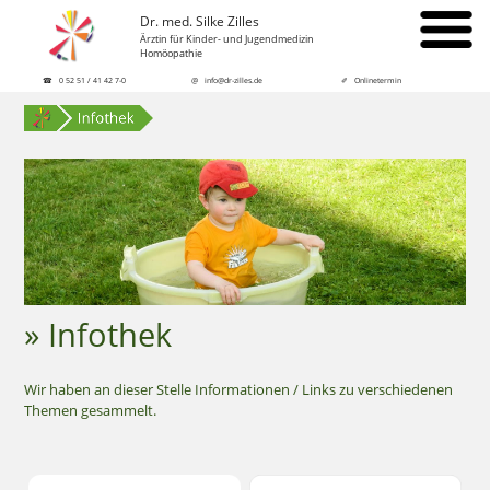
Dr. med. Silke Zilles
Ärztin für Kinder- und Jugendmedizin
Homöopathie
☎ 0 52 51 / 41 42 7-0
@ info@dr-zilles.de
✐ Onlinetermin
» Infothek
Wir haben an dieser Stelle Informationen / Links zu verschiedenen
Themen gesammelt.